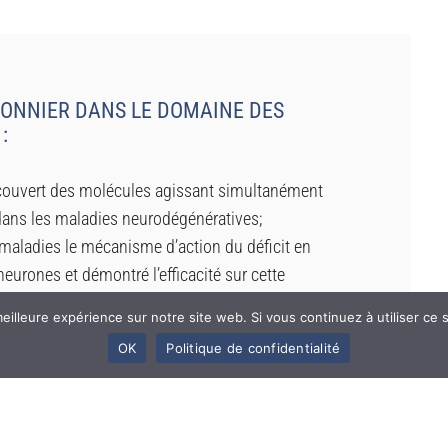
IONNIER DANS LE DOMAINE DES
:
écouvert des molécules agissant simultanément
dans les maladies neurodégénératives;
s maladies le mécanisme d’action du déficit en
eurones et démontré l’efficacité sur cette
eilleure expérience sur notre site web. Si vous continuez à utiliser ce
rche Clinique dans la PSP
(maladie neuro-
OK
Politique de confidentialité
e d’Alzheimer)
;
gie de Recherche et Développement dans la PSP,
vec l’Institut du Cerveau (ICM) et l’Hôpital