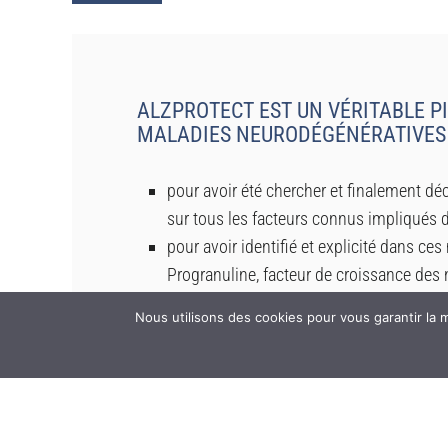
ALZPROTECT EST UN VÉRITABLE P
MALADIES NEURODÉGÉNÉRATIVES 
pour avoir été chercher et finalement d
sur tous les facteurs connus impliqués 
pour avoir identifié et explicité dans ce
Progranuline, facteur de croissance des n
hormone de ses principes actifs ;
Nous utilisons des cookies pour vous garantir la m
pour être un leader mondial de la Reche
dégénérative sévère, proche de la maladi
pour conduire simultanément une straté
l’Alzheimer et la maladie de Parkinson ;
pour avoir su développer un partenariat a