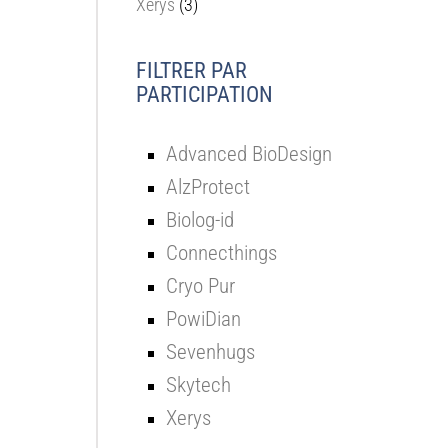
Xerys
(3)
FILTRER PAR
PARTICIPATION
Advanced BioDesign
AlzProtect
Biolog-id
Connecthings
Cryo Pur
PowiDian
Sevenhugs
Skytech
Xerys