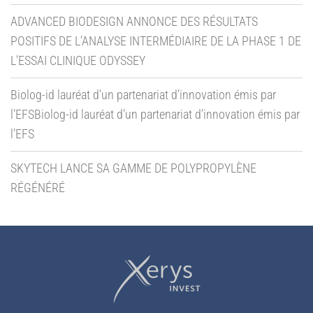
ADVANCED BIODESIGN ANNONCE DES RÉSULTATS
POSITIFS DE L’ANALYSE INTERMÉDIAIRE DE LA PHASE 1 DE
L’ESSAI CLINIQUE ODYSSEY
Biolog-id lauréat d’un partenariat d’innovation émis par
l’EFSBiolog-id lauréat d’un partenariat d’innovation émis par
l’EFS
SKYTECH LANCE SA GAMME DE POLYPROPYLÈNE
RÉGÉNÉRÉ