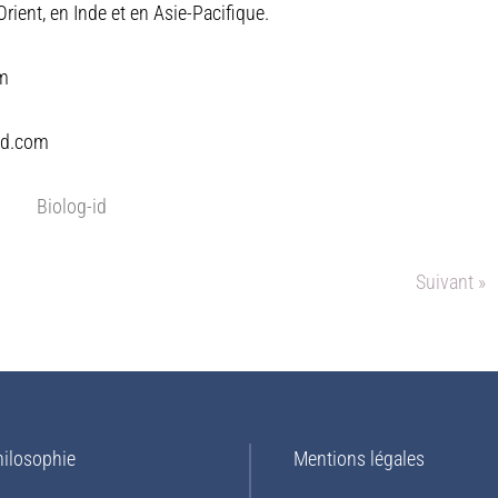
rient, en Inde et en Asie-Pacifique.
om
-id.com
Biolog-id
Suivant »
hilosophie
Mentions légales