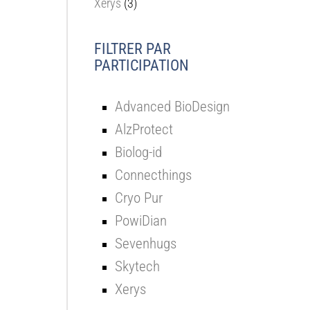
Xerys
(3)
FILTRER PAR
PARTICIPATION
Advanced BioDesign
AlzProtect
Biolog-id
Connecthings
Cryo Pur
PowiDian
Sevenhugs
Skytech
Xerys