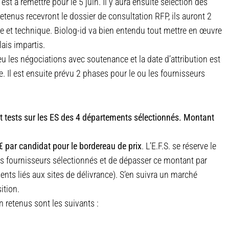
est à remettre pour le 5 juin. Il y aura ensuite sélection des
etenus recevront le dossier de consultation RFP, ils auront 2
re et technique. Biolog-id va bien entendu tout mettre en œuvre
lais impartis.
eu les négociations avec soutenance et la date d’attribution est
. Il est ensuite prévu 2 phases pour le ou les fournisseurs
t tests sur les ES des 4 départements sélectionnés. Montant
 par candidat pour le bordereau de prix
. L’E.F.S. se réserve le
e des fournisseurs sélectionnés et de dépasser ce montant par
s liés aux sites de délivrance). S’en suivra un marché
ition.
n retenus sont les suivants :