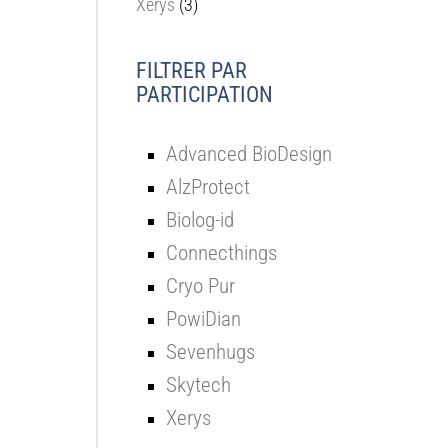
Xerys
(3)
FILTRER PAR
PARTICIPATION
Advanced BioDesign
AlzProtect
Biolog-id
Connecthings
Cryo Pur
PowiDian
Sevenhugs
Skytech
Xerys