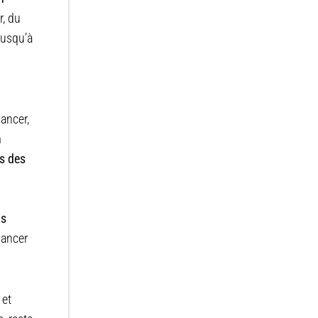
r, du
jusqu’à
nancer,
n
ns des
ns
vancer
 et