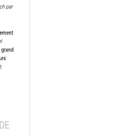
ch par
pement
l
 grand
urs
t
 DE