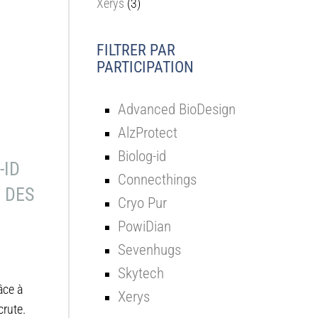
Xerys
(3)
FILTRER PAR
PARTICIPATION
Advanced BioDesign
AlzProtect
Biolog-id
-ID
Connecthings
 DES
Cryo Pur
PowiDian
Sevenhugs
Skytech
âce à
Xerys
crute.