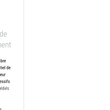
 de
ment
mbre
tiel de
eur
essifs
dédiés
n