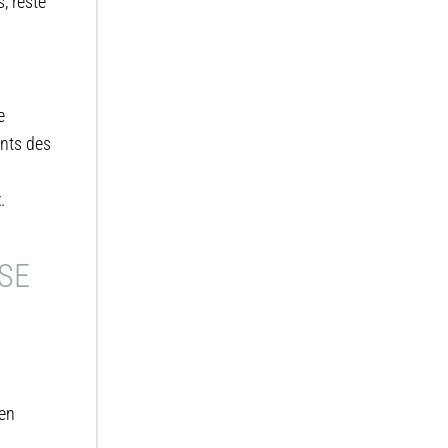
, reste
e
ants des
t
.
SE
 en